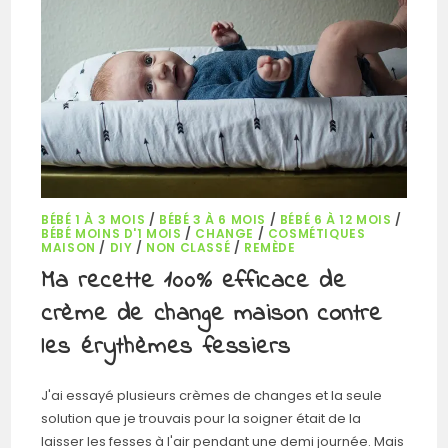
BÉBÉ 1 À 3 MOIS
/
BÉBÉ 3 À 6 MOIS
/
BÉBÉ 6 À 12 MOIS
/
BÉBÉ MOINS D'1 MOIS
/
CHANGE
/
COSMÉTIQUES
MAISON
/
DIY
/
NON CLASSÉ
/
REMÈDE
Ma recette 100% efficace de
crème de change maison contre
les érythèmes fessiers
J'ai essayé plusieurs crèmes de changes et la seule
solution que je trouvais pour la soigner était de la
laisser les fesses à l'air pendant une demi journée. Mais